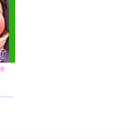
全
auemknp