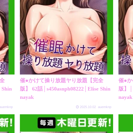
全
催●かけて操り放題ヤり放題【完全
催●
 Shin
版】 62話│s450asnph08222│Elise Shin
版】│s4
nayak
nayak
auemknp
2025.10.02
auemknp