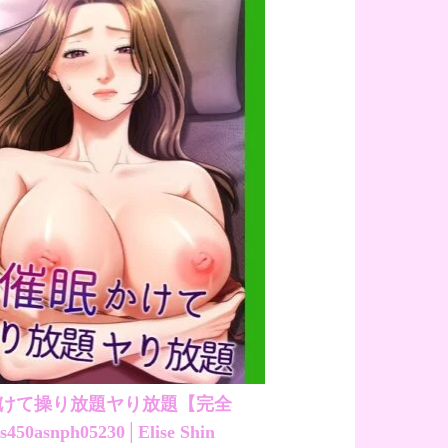
かけて操り放題ヤり放題【完全
50asnph05230│Elise Shin