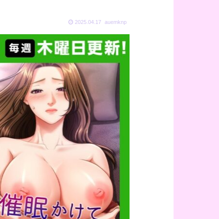
2025.04.17
auemknp