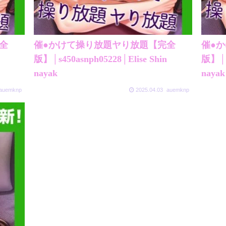
全
催●かけて操り放題ヤり放題【完全
催●
版】│s450asnph05228│Elise Shin
版】│s4
nayak
nayak
auemknp
2025.04.03
auemknp