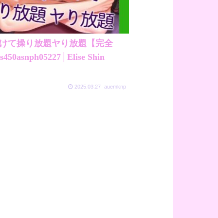
かけて操り放題ヤり放題【完全
50asnph05227│Elise Shin
2025.03.27
auemknp