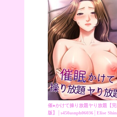
催●かけて操り放題ヤり放題【完
版】│s450asnph06036│Elise Shin