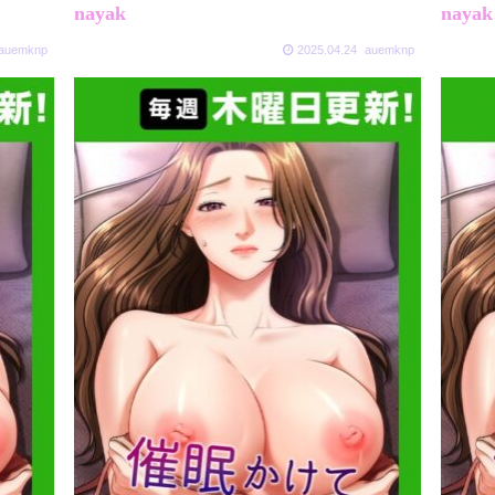
nayak
nayak
auemknp
2025.04.24
auemknp