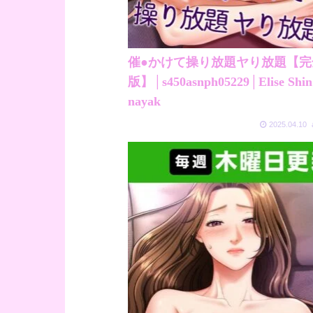
催●かけて操り放題ヤり放題【完
版】│s450asnph05229│Elise Shin
nayak
2025.04.10