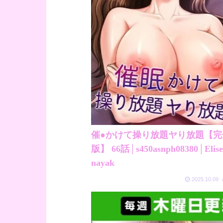
催●かけて操り放題ヤり放題【完
版】 66話│s450asnph08380│Elise
nayak
2025.10.09