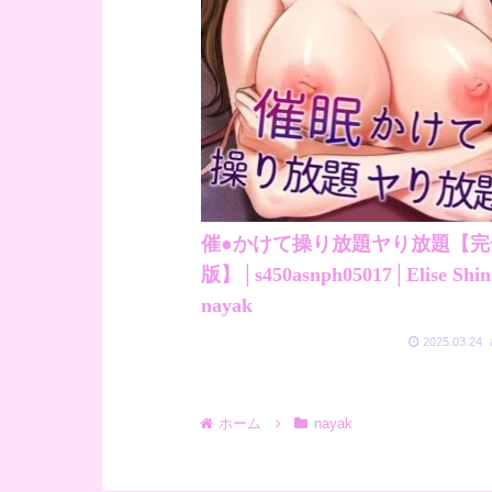
催●かけて操り放題ヤり放題【完
版】│s450asnph05017│Elise Shin
nayak
2025.03.24
ホーム
nayak