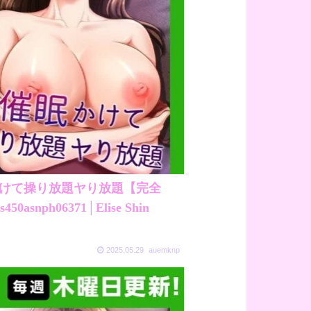
かけて操り放題ヤり放題【完全
50asnph06371│Elise Shin
2025.05.29
auemknp