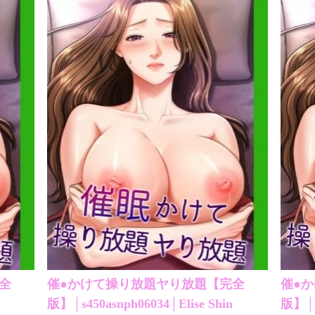
全
催●かけて操り放題ヤり放題【完全
催●
版】│s450asnph06034│Elise Shin
版】│s4