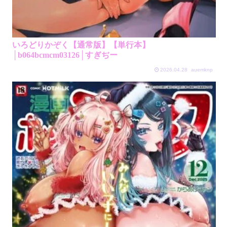
いろどりかぞく【通常版】【単行本】
│b064bcmcm03126│すぎぢー
2026.04.28
auemknp