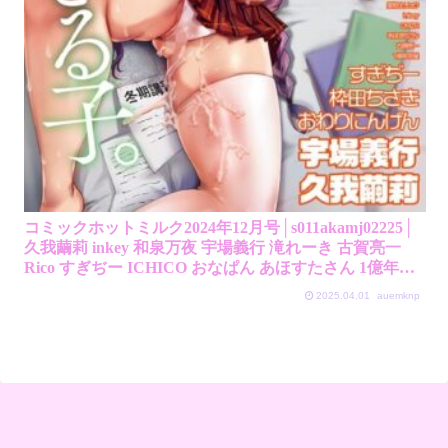
コミックホットミルク2024年12月号│s011akamj02225│
久我繭莉 inkey 和泉万夜 宇場義行 滝れーき 古賀亮一
Rico すぎぢー ICHICO おなぱん あほすたさん 1億年惑
星 論倫理ろんり 梅久 沙ノ樹 ねどころみつき 屋根上リ
2025.04.01
auemknp
ョウ OMZR 枠田ちさき おわりにんげん 忘れられたうさ
ぎ