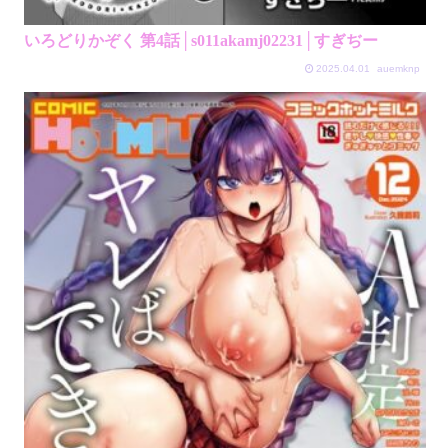
いろどりかぞく 第4話│s011akamj02231│すぎぢー
2025.04.01
auemknp