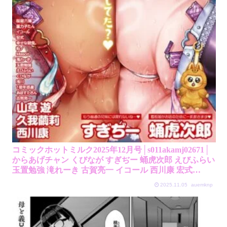
コミックホットミルク2025年12月号│s011akamj02671│
からあげチャン くびなが すぎぢー 蛹虎次郎 えびふらい
玉置勉強 滝れーき 古賀亮一 イコール 西川康 宏式
ICHICO あほすたさん 1億年惑星 幸せな朝食。 久我繭
2025.11.05
auemknp
莉 山草遊 桜庭六輔 浅川 転ノ Masco 重力子たん