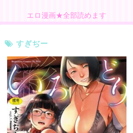
エロ漫画★全部読めます
すぎぢー