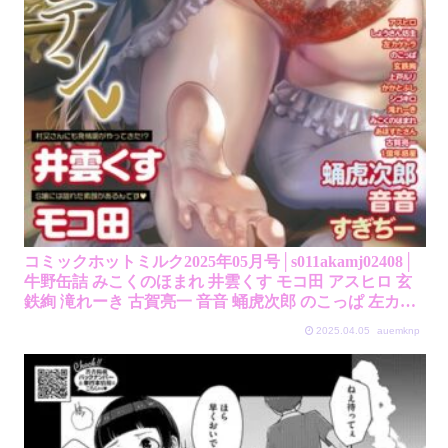
コミックホットミルク2025年05月号│s011akamj02408│
牛野缶詰 みこくのほまれ 井雲くす モコ田 アスヒロ 玄
鉄絢 滝れーき 古賀亮一 音音 蛹虎次郎 のこっぱ 左カゲ
トラ しょうさん坊主 すぎぢー ICHICO あほすたさん 1
2025.04.05
auemknp
億年惑星 かかとぶし 上戸ルリ シゴキロ