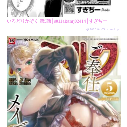
いろどりかぞく 第5話│s011akamj02414│すぎぢー
2025.04.05
auemknp