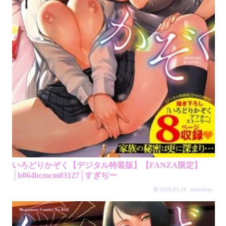
いろどりかぞく【デジタル特装版】【FANZA限定】
│b064bcmcm03127│すぎぢー
2026.04.28
auemknp