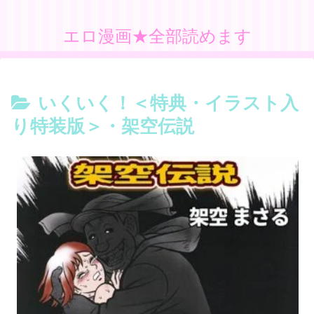
エロ漫画★全部読めます
いくいく！＜特典・イラスト入
り特装版＞・架空伝説