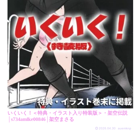
いくいく！＜特典・イラスト入り特装版＞・架空伝説
│s734amlke00846│架空まさる
2026.04.30
auemknp