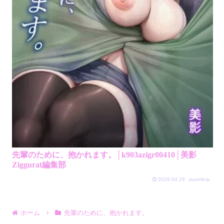
先輩のために、抱かれます。│k903azigr00410│美影
Ziggurat編集部
2026.04.29
auemknp
ホーム
先輩のために、抱かれます。